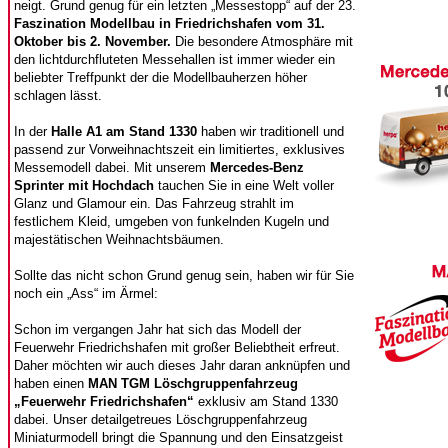
neigt. Grund genug für ein letzten „Messestopp“ auf der 23.
Faszination Modellbau in Friedrichshafen vom 31.
Oktober bis 2. November.
Die besondere Atmosphäre mit
den lichtdurchfluteten Messehallen ist immer wieder ein
beliebter Treffpunkt der die Modellbauherzen höher
schlagen lässt.
In der
Halle A1 am Stand 1330
haben wir traditionell und
passend zur Vorweihnachtszeit ein limitiertes, exklusives
Messemodell dabei. Mit unserem
Mercedes-Benz
Sprinter mit Hochdach
tauchen Sie in eine Welt voller
Glanz und Glamour ein. Das Fahrzeug strahlt im
festlichem Kleid, umgeben von funkelnden Kugeln und
majestätischen Weihnachtsbäumen.
Sollte das nicht schon Grund genug sein, haben wir für Sie
noch ein „Ass“ im Ärmel:
Schon im vergangen Jahr hat sich das Modell der
Feuerwehr Friedrichshafen mit großer Beliebtheit erfreut.
Daher möchten wir auch dieses Jahr daran anknüpfen und
haben einen
MAN TGM Löschgruppenfahrzeug
„Feuerwehr Friedrichshafen“
exklusiv am Stand 1330
dabei. Unser detailgetreues Löschgruppenfahrzeug
Miniaturmodell bringt die Spannung und den Einsatzgeist