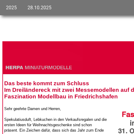
2025
28.10.2025
Das beste kommt zum Schluss
Im Dreiländereck mit zwei Messemodellen auf d
Faszination Modellbau in Friedrichshafen
Sehr geehrte Damen und Herren,
Spekulatiusduft, Lebkuchen in den Verkaufsregalen und die
ersten Ideen für Weihnachtsgeschenke sind schon
präsent. Ein Zeichen dafür, dass sich das Jahr zum Ende