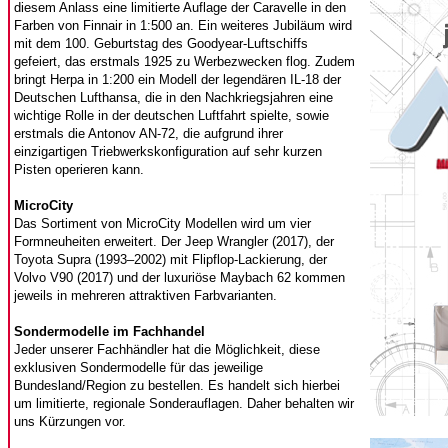
diesem Anlass eine limitierte Auflage der Caravelle in den
Farben von Finnair in 1:500 an. Ein weiteres Jubiläum wird
mit dem 100. Geburtstag des Goodyear-Luftschiffs
gefeiert, das erstmals 1925 zu Werbezwecken flog. Zudem
bringt Herpa in 1:200 ein Modell der legendären IL-18 der
Deutschen Lufthansa, die in den Nachkriegsjahren eine
wichtige Rolle in der deutschen Luftfahrt spielte, sowie
erstmals die Antonov AN-72, die aufgrund ihrer
einzigartigen Triebwerkskonfiguration auf sehr kurzen
Pisten operieren kann.
MicroCity
Das Sortiment von MicroCity Modellen wird um vier
Formneuheiten erweitert. Der Jeep Wrangler (2017), der
Toyota Supra (1993–2002) mit Flipflop-Lackierung, der
Volvo V90 (2017) und der luxuriöse Maybach 62 kommen
jeweils in mehreren attraktiven Farbvarianten.
Sondermodelle im Fachhandel
Jeder unserer Fachhändler hat die Möglichkeit, diese
exklusiven Sondermodelle für das jeweilige
Bundesland/Region zu bestellen. Es handelt sich hierbei
um limitierte, regionale Sonderauflagen. Daher behalten wir
uns Kürzungen vor.