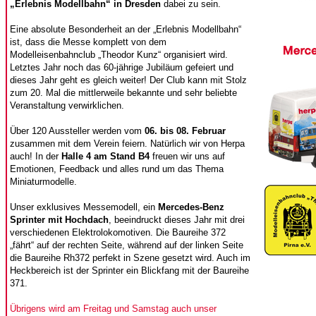
„Erlebnis Modellbahn“ in Dresden
dabei zu sein.
Eine absolute Besonderheit an der „Erlebnis Modellbahn“
ist, dass die Messe komplett von dem
Modelleisenbahnclub „Theodor Kunz“ organisiert wird.
Letztes Jahr noch das 60-jährige Jubiläum gefeiert und
dieses Jahr geht es gleich weiter! Der Club kann mit Stolz
zum 20. Mal die mittlerweile bekannte und sehr beliebte
Veranstaltung verwirklichen.
Über 120 Aussteller werden vom
06. bis 08. Februar
zusammen mit dem Verein feiern. Natürlich wir von Herpa
auch! In der
Halle 4 am Stand B4
freuen wir uns auf
Emotionen, Feedback und alles rund um das Thema
Miniaturmodelle.
Unser exklusives Messemodell, ein
Mercedes-Benz
Sprinter mit Hochdach
, beeindruckt dieses Jahr mit drei
verschiedenen Elektrolokomotiven. Die Baureihe 372
„fährt“ auf der rechten Seite, während auf der linken Seite
die Baureihe Rh372 perfekt in Szene gesetzt wird. Auch im
Heckbereich ist der Sprinter ein Blickfang mit der Baureihe
371.
Übrigens wird am Freitag und Samstag auch unser